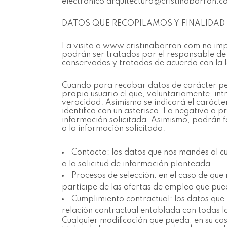
electrónico arquitectura@cristinabarron.
DATOS QUE RECOPILAMOS Y FINALIDAD
La visita a www.cristinabarron.com no impli
podrán ser tratados por el responsable de
conservados y tratados de acuerdo con la l
Cuando para recabar datos de carácter perso
propio usuario el que, voluntariamente, int
veracidad. Asimismo se indicará el carácter
identifica con un asterisco. La negativa a 
información solicitada. Asimismo, podrán f
o la información solicitada.
Contacto: los datos que nos mandes al c
a la solicitud de información planteada.
Procesos de selección: en el caso de que
partícipe de las ofertas de empleo que pueda
Cumplimiento contractual: los datos que 
relación contractual entablada con todas la
Cualquier modificación que pueda, en su ca