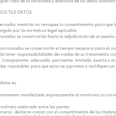
lquier caso de la veracidad y exactitud de los datos sumini
MOS TUS DATOS
servados mientras no revoques tu consentimiento para que l
igido por la normativa legal aplicable.
cionados se conservarán hasta la adjudicación de un puesto 
porcionados se conservarán el tiempo necesario para el cum
a tener responsabilidades derivadas de su tratamiento con
, transparente, adecuada, pertinente, limitada, exacta y ac
 razonables para que estos se supriman o rectifiquen sin 
 datos es:
entimiento manifestado expresamente al remitirnos un correo
contrato celebrado entre las partes.
rceros, declaras contar con el consentimiento de los titular