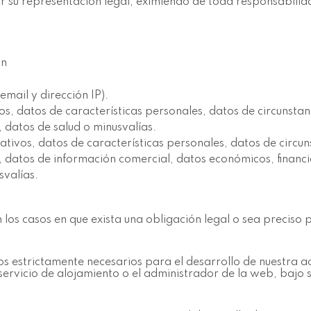
r su representación legal, eximiendo de toda responsabilida
on
email y dirección IP).
vos, datos de características personales, datos de circunsta
 datos de salud o minusvalías.
cativos, datos de características personales, datos de circu
, datos de información comercial, datos económicos, financi
svalías.
 los casos en que exista una obligación legal o sea preciso p
ios estrictamente necesarios para el desarrollo de nuestra 
 servicio de alojamiento o el administrador de la web, bajo