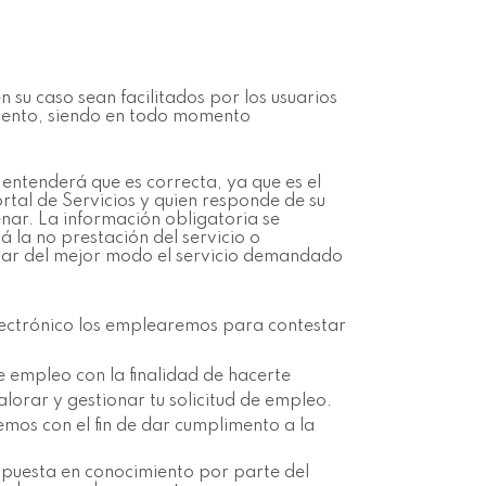
 su caso sean facilitados por los usuarios
miento, siendo en todo momento
 entenderá que es correcta, ya que es el
ortal de Servicios y quien responde de su
enar. La información obligatoria se
á la no prestación del servicio o
estar del mejor modo el servicio demandado
lectrónico los emplearemos para contestar
e empleo con la finalidad de hacerte
alorar y gestionar tu solicitud de empleo.
emos con el fin de dar cumplimento a la
r puesta en conocimiento por parte del