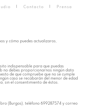
tudio
Contacto
Prensa
mos y cómo puedes actualizaros,
isito indispensable para que puedas
web no debes proporcionarnos ningún dato
upuesto de que compruebe que no se cumple
n ningún caso se recabarán del menor de edad
a, sin el consentimiento de éstos.
 Ebro (Burgos), teléfono 699287574 y correo