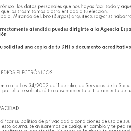
rónico, los datos personales que nos hayas facilitado y aqu
 que los trasmitamos a otra entidad a tu elección.
1, bajo, Miranda de Ebro (Burgos) arquitectura@cristinabar
 correctamente atendida puedes dirigirte a la Agencia Esp
ión.
u solicitud una copia de tu DNI o documento acreditativo
EDIOS ELECTRÓNICOS
nto a la Ley 34/2002 de 11 de julio, de Servicios de la Soc
por ello te solicitará tu consentimiento al tratamiento de t
VACIDAD
ificar su política de privacidad o condiciones de uso de sus
o esto ocurra, te avisaremos de cualquier cambio y te pedir