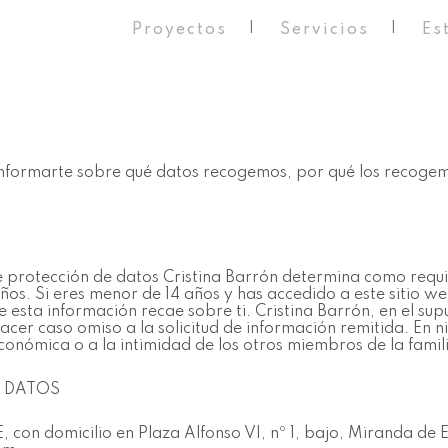
Proyectos
Servicios
Es
s informarte sobre qué datos recogemos, por qué los recoge
e protección de datos Cristina Barrón determina como requ
ños. Si eres menor de 14 años y has accedido a este sitio 
e esta información recae sobre ti. Cristina Barrón, en el s
 hacer caso omiso a la solicitud de información remitida. E
económica o a la intimidad de los otros miembros de la famili
S DATOS
, con domicilio en Plaza Alfonso VI, nº 1, bajo, Miranda de