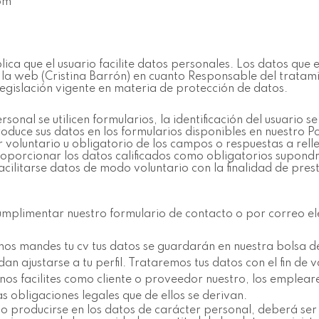
com
ca que el usuario facilite datos personales. Los datos que en
 la web (Cristina Barrón) en cuanto Responsable del trata
egislación vigente en materia de protección de datos.
nal se utilicen formularios, la identificación del usuario se
roduce sus datos en los formularios disponibles en nuestro P
 voluntario u obligatorio de los campos o respuestas a rell
proporcionar los datos calificados como obligatorios supondr
acilitarse datos de modo voluntario con la finalidad de pr
umplimentar nuestro formulario de contacto o por correo e
 nos mandes tu cv tus datos se guardarán en nuestra bolsa d
n ajustarse a tu perfil. Trataremos tus datos con el fin de v
nos facilites como cliente o proveedor nuestro, los emplear
s obligaciones legales que de ellos se derivan.
so producirse en los datos de carácter personal, deberá se